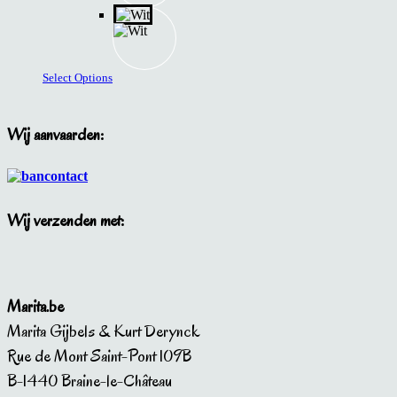
Dit
Select Options
product
heeft
meerdere
Wij aanvaarden:
variaties.
Deze
optie
kan
gekozen
Wij verzenden met:
worden
op
de
productpagina
Marita.be
Marita Gijbels & Kurt Derynck
Rue de Mont Saint-Pont 109B
B-1440 Braine-le-Château