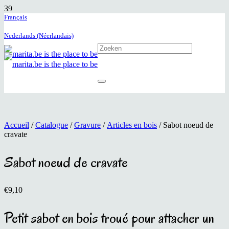
Français
Nederlands (Néerlandais)
Accueil
/
Catalogue
/
Gravure
/
Articles en bois
/ Sabot noeud de
cravate
Sabot noeud de cravate
€
9,10
Petit sabot en bois troué pour attacher un