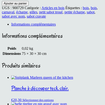
quantité
Ajouter au panier
de
UGS :
900729
Catégorie :
Articles en bois
Étiquettes :
bois
,
bois
,
Sabot
carnaval
,
écharpe
,
gilles
,
petit sabot troué
,
petite écharpe
,
sabot
,
noeud
sabot avec nom
,
sabot cravate
de
cravate
Informations complémentaires
Informations complémentaires
Poids
0,02 kg
Dimensions
75 × 30 × 30 cm
Produits similaires
Planche à découper teck clair.
€
20,30
Sélectionner des options